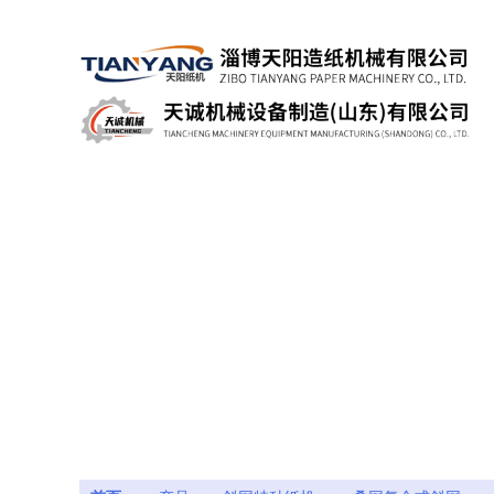
欢迎来到淄博天阳造纸机械有限公司网站，具有造纸机械设备、斜