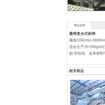
商品说明
叠网复合式斜网
规格1092mm-5600mm
适合生产20-500g/
如:芳纶纸、皮革材料
相关商品