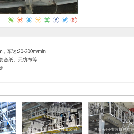
，车速:20-200m/min
m2复合纸、无纺布等
等