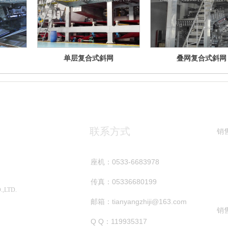
单层复合式斜网
叠网复合式斜网
联系方式
销售
座机：0533-6683978
司
传真：05336680199
,LTD.
邮箱：tianyangzhiji@163.com
销售
Q Q：119935317